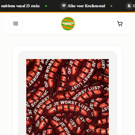
💚
🧵
em vanaf 25 stuks
Alles voor Kruikenstad
Gebordu