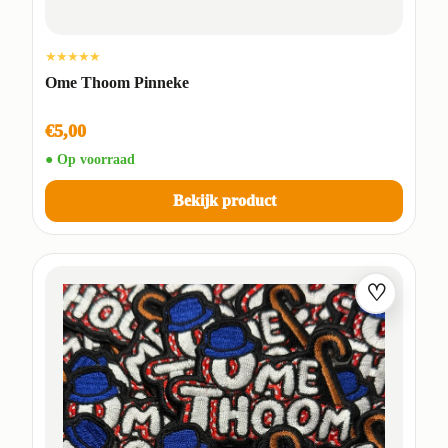
★★★★★
Ome Thoom Pinneke
€5,00
● Op voorraad
Bekijk product
♡