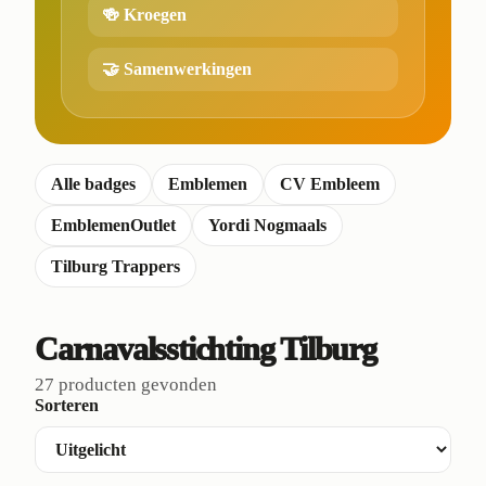
🍻 Kroegen
🤝 Samenwerkingen
Alle badges
Emblemen
CV Embleem
EmblemenOutlet
Yordi Nogmaals
Tilburg Trappers
Carnavalsstichting Tilburg
27 producten gevonden
Sorteren