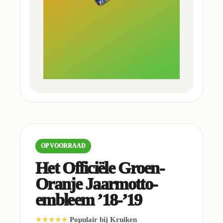
OP VOORRAAD
Het Officiële Groen-
Oranje Jaarmotto-
embleem ’18-’19
★★★★★
Populair bij Kruiken