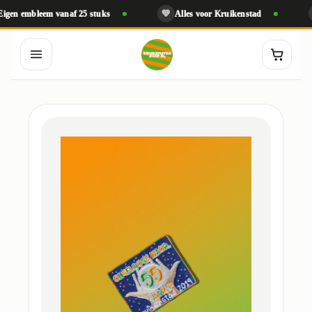
💚
🧵
mbleem vanaf 25 stuks
Alles voor Kruikenstad
Geb