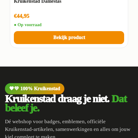
Kruikenstad Damestas
€44,95
● Op voorraad
Bekijk product
🧡💚 100% Kruikenstad
Kruikenstad draag je niet.
Dat
beleef je.
Dé webshop voor badges, emblemen, officiële
Kruikenstad-artikelen, samenwerkingen en alles om jouw
kiel compleet te maken.