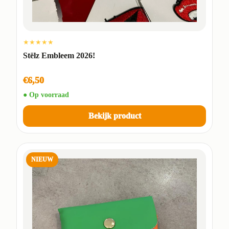
★★★★★
Stëlz Embleem 2026!
€6,50
● Op voorraad
Bekijk product
NIEUW