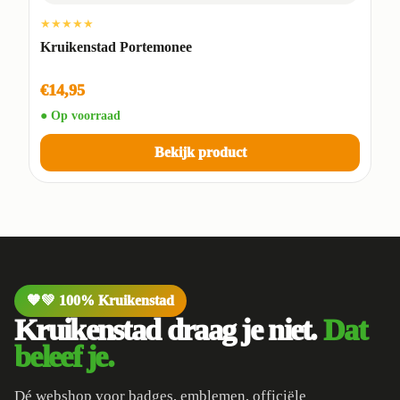
★★★★★
Kruikenstad Portemonee
€14,95
● Op voorraad
Bekijk product
🧡💚 100% Kruikenstad
Kruikenstad draag je niet.
Dat
beleef je.
Dé webshop voor badges, emblemen, officiële