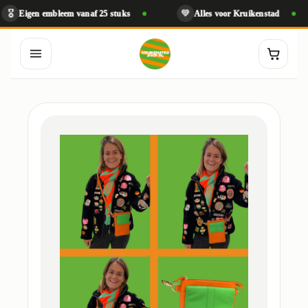
💚
igen embleem vanaf 25 stuks
Alles voor Kruikenstad