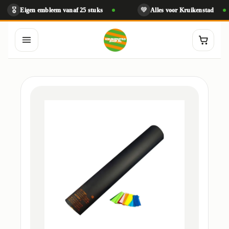
💚
Eigen embleem vanaf 25 stuks
Alles voor Kruikenstad