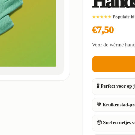
Hand
★★★★★
Populair b
€7,50
Voor de wérme hand
🎖️ Perfect voor op j
💚 Kruikenstad-pr
📦 Snel en netjes 