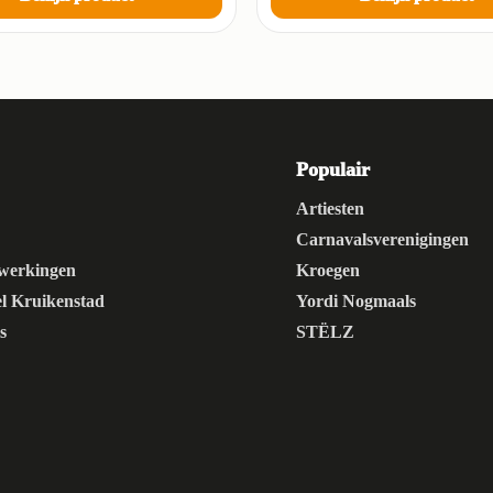
Populair
s
Artiesten
Carnavalsverenigingen
werkingen
Kroegen
el Kruikenstad
Yordi Nogmaals
s
STËLZ