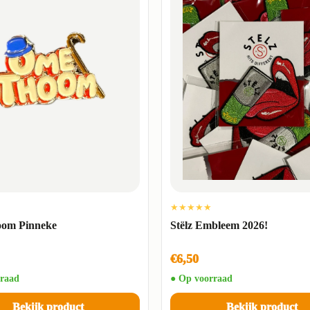
★★★★★
om Pinneke
Stëlz Embleem 2026!
€6,50
raad
● Op voorraad
Bekijk product
Bekijk product