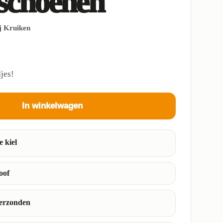
schoenen
ij Kruiken
jes!
In winkelwagen
e kiel
oof
verzonden