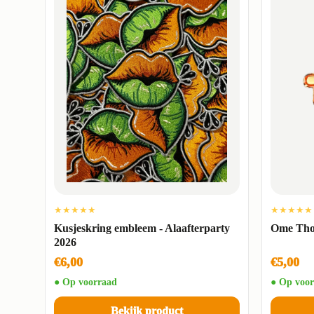
★★★★★
★★★★★
Kusjeskring embleem - Alaafterparty
Ome Tho
2026
€6,00
€5,00
● Op voorraad
● Op voor
Bekijk product