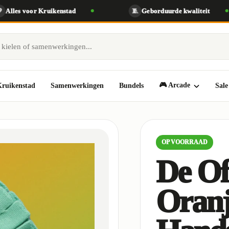
les voor Kruikenstad
🧵
Geborduurde kwaliteit
🎮 Arcade
 Kruikenstad
Samenwerkingen
Bundels
Sale
OP VOORRAAD
De Of
Oran