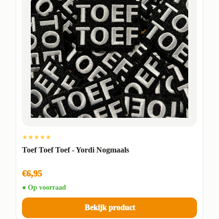
★★★★★
Toef Toef Toef - Yordi Nogmaals
€6,95
● Op voorraad
Bekijk product