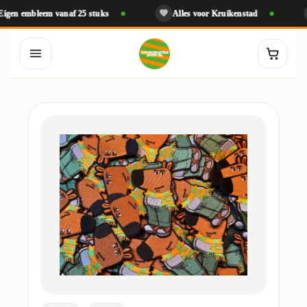
💚
🧵
mbleem vanaf 25 stuks
Alles voor Kruikenstad
Geb