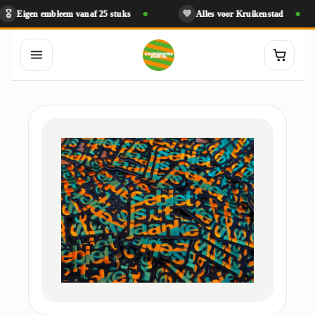
💚

gen embleem vanaf 25 stuks
Alles voor Kruikenstad