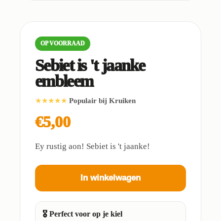
OP VOORRAAD
Sebiet is 't jaanke
embleem
★★★★★
Populair bij Kruiken
€5,00
Ey rustig aon! Sebiet is 't jaanke!
In winkelwagen
🎖️ Perfect voor op je kiel