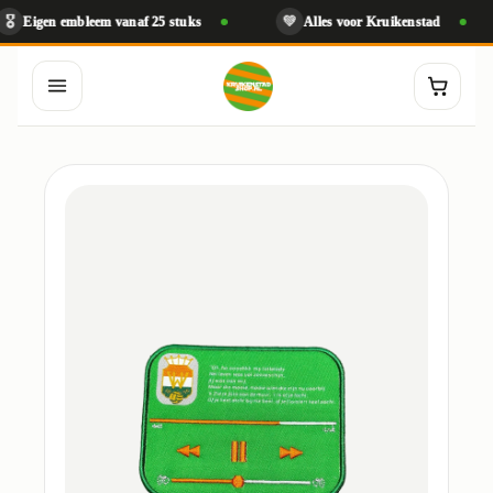
💚

gen embleem vanaf 25 stuks
Alles voor Kruikenstad