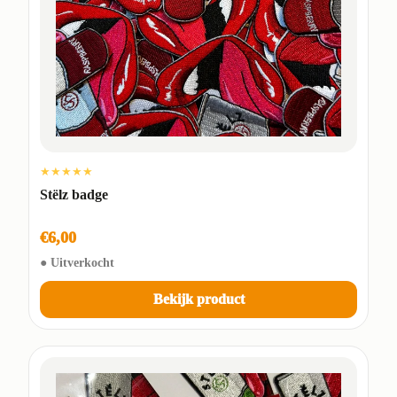
★★★★★
Stëlz badge
€6,00
● Uitverkocht
Bekijk product