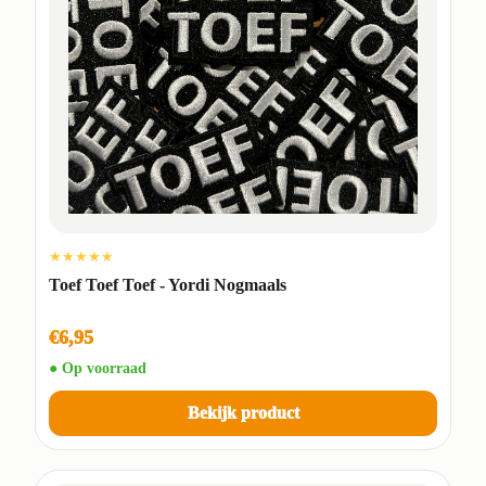
★★★★★
Toef Toef Toef - Yordi Nogmaals
€6,95
● Op voorraad
Bekijk product