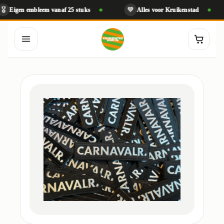
💚

en embleem vanaf 25 stuks
Alles voor Kruikenstad